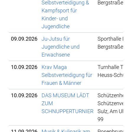
Selbstverteidigung &
Bergstraße 78
Kampfsport für
Kinder- und
Jugendliche
09.09.2026
Ju-Jutsu für
Sporthalle IBG,
Jugendliche und
Bergstraße 78
Erwachsene
10.09.2026
Krav Maga
Turnhalle Theo
Selbstverteidigung für
Heuss-Schule
Frauen & Männer
10.09.2026
DAS MUSEUM LÄDT
Schützenheim
ZUM
Schützenverei
SCHNUPPERTURNIER
Sulz, Am Uhlsb
99
11.09.2026
Musik & Kulinarik am
Rosenbrunnen