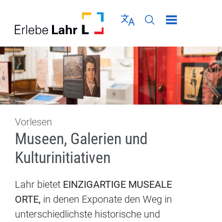
Direkt zur Navigation springen
Direkt zum Inhalt springen
Menü schließen
Sprache wählen
Seiten-Suche abschic
Vorlesen
Museen, Galerien und
Kulturinitiativen
Lahr bietet
EINZIGARTIGE MUSEALE
ORTE,
in denen Exponate den Weg in
unterschiedlichste historische und