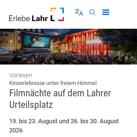
Direkt zur Navigation springen
Direkt zum Inhalt springen
Menü schließen
Sprache wählen
Seiten-Suche abschic
Vorlesen
Kinoerlebnisse unter freiem Himmel
Filmnächte auf dem Lahrer
Urteilsplatz
19. bis 23. August und 26. bis 30. August
2026