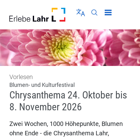
Direkt zur Navigation springen
Direkt zum Inhalt springen
Menü schließen
Sprache wählen
Seiten-Suche abschic
Vorlesen
Blumen- und Kulturfestival
Chrysanthema 24. Oktober bis
8. November 2026
Zwei Wochen, 1000 Höhepunkte, Blumen
ohne Ende - die Chrysanthema Lahr,