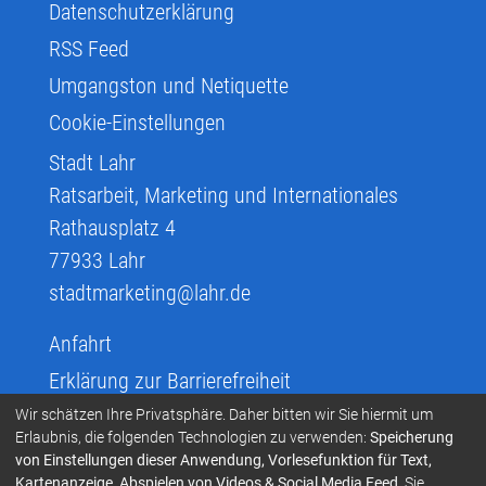
Datenschutzerklärung
RSS Feed
Umgangston und Netiquette
Cookie-Einstellungen
Stadt Lahr
Ratsarbeit, Marketing und Internationales
Rathausplatz 4
77933
Lahr
stadtmarketing@lahr.de
Anfahrt
Erklärung zur Barrierefreiheit
Infos zur Barrierefreiheit
Wir schätzen Ihre Privatsphäre. Daher bitten wir Sie hiermit um
Erlaubnis, die folgenden Technologien zu verwenden:
Speicherung
Infos in Leichter Sprache
von Einstellungen dieser Anwendung, Vorlesefunktion für Text,
Kartenanzeige, Abspielen von Videos & Social Media Feed
. Sie