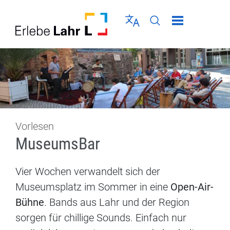
Direkt zur Navigation springen
Direkt zum Inhalt springen
Menü schließen
Sprache wählen
Seiten-Suche abschic
Vorlesen
MuseumsBar
Vier Wochen verwandelt sich der
Museumsplatz im Sommer in eine
Open-Air-
Bühne
. Bands aus Lahr und der Region
sorgen für chillige Sounds. Einfach nur