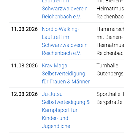
Lauftreff im
mit Bienen- und
Schwarzwaldverein
Heimatmuseu
Reichenbach e.V.
Reichenbach
11.08.2026
Nordic-Walking-
Hammerschmi
Lauftreff im
mit Bienen- und
Schwarzwaldverein
Heimatmuseu
Reichenbach e.V.
Reichenbach
11.08.2026
Krav Maga
Turnhalle
Selbstverteidigung
Gutenbergschu
für Frauen & Männer
12.08.2026
Ju-Jutsu
Sporthalle IBG,
Selbstverteidigung &
Bergstraße 78
Kampfsport für
Kinder- und
Jugendliche