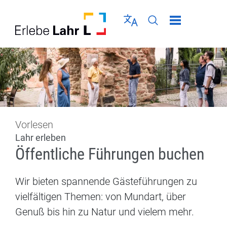
Direkt zur Navigation springen
Direkt zum Inhalt springen
Menü schließen
Sprache wählen
Seiten-Suche abschic
Vorlesen
Lahr erleben
Öffentliche Führungen buchen
Wir bieten spannende Gästeführungen zu
vielfältigen Themen: von Mundart, über
Genuß bis hin zu Natur und vielem mehr.