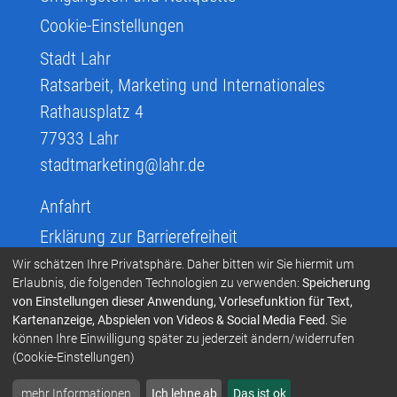
Cookie-Einstellungen
Stadt Lahr
Ratsarbeit, Marketing und Internationales
Rathausplatz 4
77933
Lahr
stadtmarketing@lahr.de
Anfahrt
Erklärung zur Barrierefreiheit
Infos zur Barrierefreiheit
Wir schätzen Ihre Privatsphäre. Daher bitten wir Sie hiermit um
Erlaubnis, die folgenden Technologien zu verwenden:
Speicherung
Infos in Leichter Sprache
von Einstellungen dieser Anwendung, Vorlesefunktion für Text,
Kartenanzeige, Abspielen von Videos & Social Media Feed
. Sie
Infos zur Gebärdensprache
können Ihre Einwilligung später zu jederzeit ändern/widerrufen
Übersetzen und Vorlesen
(Cookie-Einstellungen)
mehr Informationen
Ich lehne ab
Das ist ok