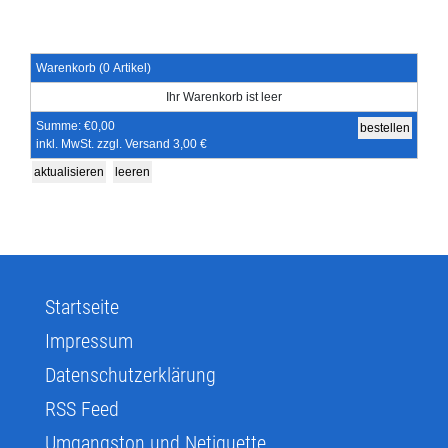
Warenkorb
Warenkorb
(0 Artikel)
Ihr Warenkorb ist leer
Summe:
€0,00
inkl. MwSt. zzgl. Versand 3,00 €
Startseite
Impressum
Datenschutzerklärung
RSS Feed
Umgangston und Netiquette