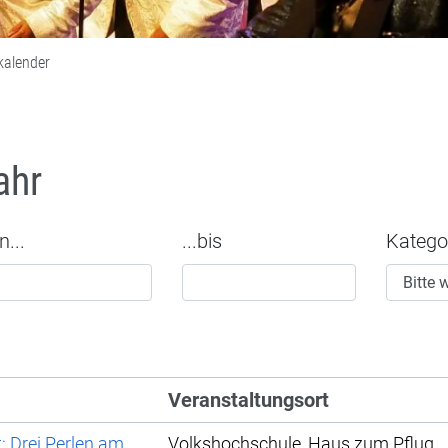
kalender
ahr
n...
...bis
Katego
Veranstaltungsort
: Drei Perlen am
Volkshochschule, Haus zum Pflug