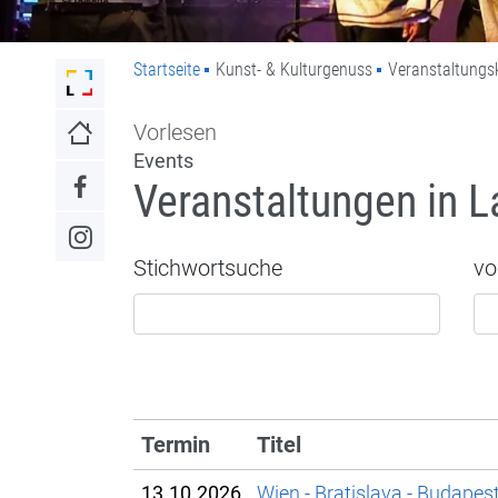
Startseite
Kunst- & Kulturgenuss
Veranstaltungs
Link zur Startseite der Stadt Lahr
Vorlesen
Link zur Startseite
Events
Veranstaltungen in L
Link zum Facebook-Auftritt
Link zum Instagram-Auftritt
Stichwortsuche
vo
Termin
Titel
13.10.2026
Wien - Bratislava - Budapest