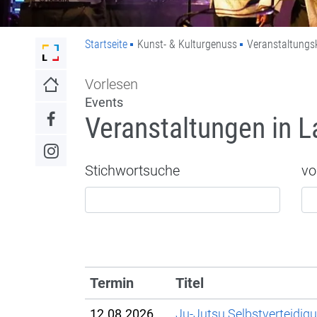
Startseite
Kunst- & Kulturgenuss
Veranstaltungs
Link zur Startseite der Stadt Lahr
Vorlesen
Link zur Startseite
Events
Veranstaltungen in L
Link zum Facebook-Auftritt
Link zum Instagram-Auftritt
Stichwortsuche
vo
Termin
Titel
12.08.2026
Ju-Jutsu Selbstverteidig