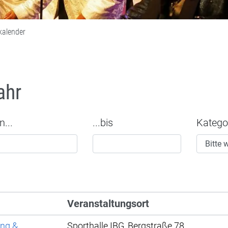
kalender
ahr
n...
...bis
Katego
Veranstaltungsort
ung &
Sporthalle IBG, Bergstraße 78