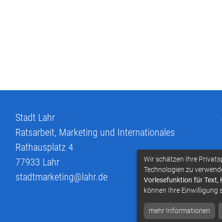
Stadt Lahr
Ratsarbeit, Marketing und Internationales
Rathausplatz 4
Wir schätzen Ihre Privats
77933
Lahr
Technologien zu verwend
stadtmarketing@lahr.de
Vorlesefunktion für Text,
können Ihre Einwilligung 
mehr Informationen