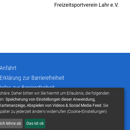
Freizeitsportverein Lahr e.V.
Anfahrt
Erklärung zur Barrierefreiheit
Infos zur Barrierefreiheit
phäre. Daher bitten wir Sie hiermit um Erlaubnis, die folgenden
Infos in Leichter Sprache
en:
Speicherung von Einstellungen dieser Anwendung,
 Kartenanzeige, Abspielen von Videos & Social Media Feed
. Sie
Infos zur Gebärdensprache
später zu jederzeit ändern/widerrufen (Cookie-Einstellungen)
Übersetzen und Vorlesen
Ich lehne ab
Das ist ok