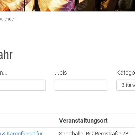
kalender
ahr
n...
...bis
Katego
Veranstaltungsort
g & Kampfsport für
Sporthalle IBG, Bergstraße 78