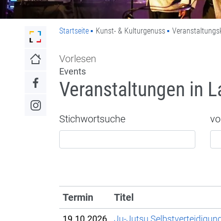
Startseite
Kunst- & Kulturgenuss
Veranstaltungs
Link zur Startseite der Stadt Lahr
Vorlesen
Link zur Startseite
Events
Veranstaltungen in L
Link zum Facebook-Auftritt
Link zum Instagram-Auftritt
Stichwortsuche
vo
Termin
Titel
19.10.2026
Ju-Jutsu Selbstverteidigun