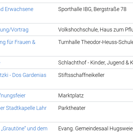
und Erwachsene
Sporthalle IBG, Bergstraße 78
sung/Vortrag
Volkshochschule, Haus zum Pfl
ng für Frauen &
Turnhalle Theodor-Heuss-Schul
e
Schlachthof - Kinder, Jugend & K
tzki - Dos Gardenias
Stiftsschaffneikeller
fnungsfeier
Marktplatz
r Stadtkapelle Lahr
Parktheater
d „Grautöne“ und dem
Evang. Gemeindesaal Hugsweie