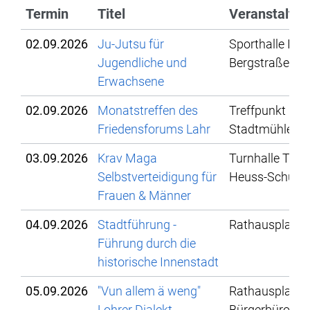
Termin
Titel
Veranstaltun
02.09.2026
Ju-Jutsu für
Sporthalle IBG,
Jugendliche und
Bergstraße 78
Erwachsene
02.09.2026
Monatstreffen des
Treffpunkt
Friedensforums Lahr
Stadtmühle
03.09.2026
Krav Maga
Turnhalle Theo
Selbstverteidigung für
Heuss-Schule
Frauen & Männer
04.09.2026
Stadtführung -
Rathausplatz
Führung durch die
historische Innenstadt
05.09.2026
"Vun allem ä weng"
Rathausplatz, 
Lohrer Dialekt,
Bürgerbüro