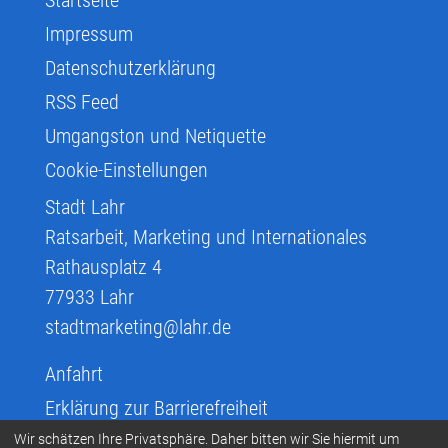
Impressum
Datenschutzerklärung
RSS Feed
Umgangston und Netiquette
Cookie-Einstellungen
Stadt Lahr
Ratsarbeit, Marketing und Internationales
Rathausplatz 4
77933
Lahr
stadtmarketing@lahr.de
Anfahrt
Erklärung zur Barrierefreiheit
Infos zur Barrierefreiheit
Wir schätzen Ihre Privatsphäre. Daher bitten wir Sie hiermit um