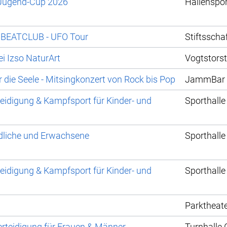
-Jugend-Cup 2026
Hallenspo
NBEATCLUB - UFO Tour
Stiftsschaf
i Izso NaturArt
Vogtstorst
ür die Seele - Mitsingkonzert von Rock bis Pop
JammBar 
teidigung & Kampfsport für Kinder- und
Sporthalle
dliche und Erwachsene
Sporthalle
teidigung & Kampfsport für Kinder- und
Sporthalle
Parktheat
rteidigung für Frauen & Männer
Turnhalle