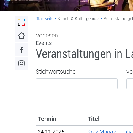
Startseite
Kunst- & Kulturgenuss
Veranstaltungs
Link zur Startseite der Stadt Lahr
Vorlesen
Link zur Startseite
Events
Veranstaltungen in L
Link zum Facebook-Auftritt
Link zum Instagram-Auftritt
Stichwortsuche
vo
Termin
Titel
24.11.2026
Krav Maga Selbstve