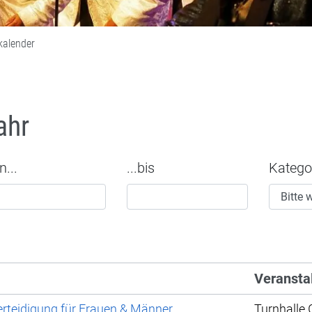
kalender
ahr
n...
...bis
Katego
Veransta
rteidigung für Frauen & Männer
Turnhalle