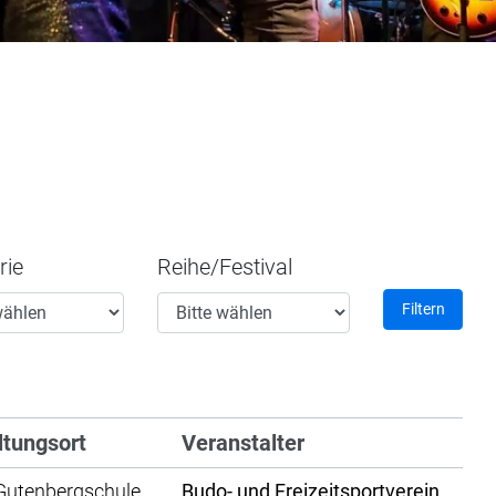
rie
Reihe/Festival
Filtern
ltungsort
Veranstalter
 Gutenbergschule
Budo- und Freizeitsportverein