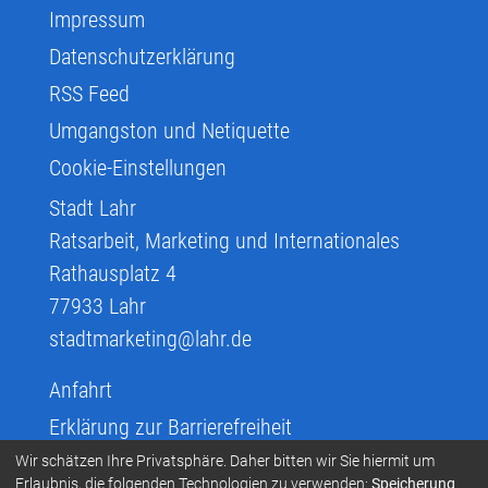
Impressum
Datenschutzerklärung
RSS Feed
Umgangston und Netiquette
Cookie-Einstellungen
Stadt Lahr
Ratsarbeit, Marketing und Internationales
Rathausplatz 4
77933
Lahr
stadtmarketing@lahr.de
Anfahrt
Erklärung zur Barrierefreiheit
Infos zur Barrierefreiheit
Wir schätzen Ihre Privatsphäre. Daher bitten wir Sie hiermit um
Erlaubnis, die folgenden Technologien zu verwenden:
Speicherung