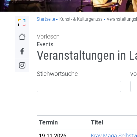
Startseite
Kunst- & Kulturgenuss
Veranstaltungs
Link zur Startseite der Stadt Lahr
Vorlesen
Link zur Startseite
Events
Veranstaltungen in L
Link zum Facebook-Auftritt
Link zum Instagram-Auftritt
Stichwortsuche
vo
Termin
Titel
19.11.2026
Krav Maga Selbstve