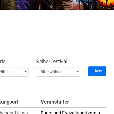
rie
Reihe/Festival
Filtern
tungsort
Veranstalter
Theodor-Heuss-
Budo- und Freizeitsportverein