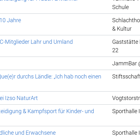
Schule
 10 Jahre
Schlachthof
& Kultur
C-Mitglieder Lahr und Umland
Gaststätte 
22
JammBar @
ue(e)r durchs Ländle: „Ich hab noch einen
Stiftsschaf
i Izso NaturArt
Vogtstorstr
teidigung & Kampfsport für Kinder- und
Sporthalle 
ndliche und Erwachsene
Sporthalle 