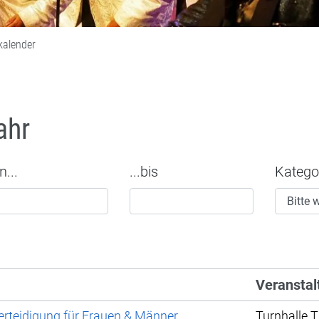
kalender
ahr
n...
...bis
Katego
Veranstal
rteidigung für Frauen & Männer
Turnhalle 