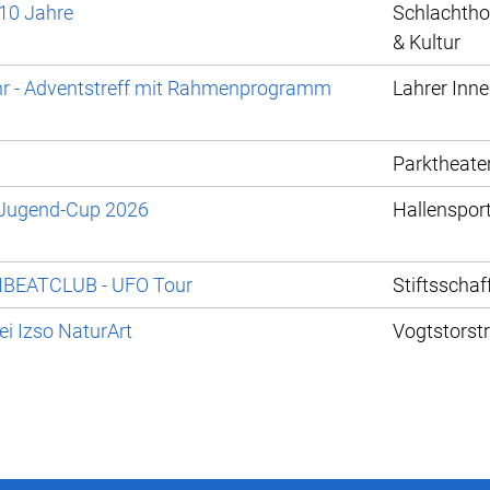
 10 Jahre
Schlachthof
& Kultur
hr - Adventstreff mit Rahmenprogramm
Lahrer Inn
Parktheate
g-Jugend-Cup 2026
Hallenspor
NBEATCLUB - UFO Tour
Stiftsschaf
i Izso NaturArt
Vogtstorstr