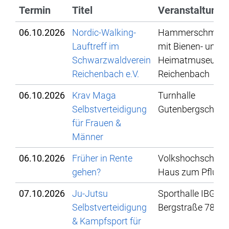
Termin
Titel
Veranstaltungs
06.10.2026
Nordic-Walking-
Hammerschmied
Lauftreff im
mit Bienen- und
Schwarzwaldverein
Heimatmuseum
Reichenbach e.V.
Reichenbach
06.10.2026
Krav Maga
Turnhalle
Selbstverteidigung
Gutenbergschule
für Frauen &
Männer
06.10.2026
Früher in Rente
Volkshochschule,
gehen?
Haus zum Pflug
07.10.2026
Ju-Jutsu
Sporthalle IBG,
Selbstverteidigung
Bergstraße 78
& Kampfsport für