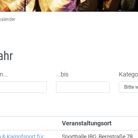
kalender
ahr
n...
...bis
Katego
Veranstaltungsort
g & Kampfsport für
Sporthalle IBG, Bergstraße 78