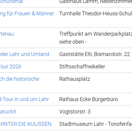
chuttertal
Gasthaus Lamm, Nebenzimme
ung für Frauen & Männer
Turnhalle Theodor-Heuss-Schu
rtenau
Treffpunkt am Wanderparkplatz
siehe oben -
eder Lahr und Umland
Gaststätte Elti, Bismarckstr. 22
Tour 2026
Stiftsschaffneikeller
h die historische
Rathausplatz
d-Tour in und um Lahr
Rathaus Ecke Bürgerbüro
aturArt
Vogtstorstr. 3
INTER DIE KULISSEN
Stadtmuseum Lahr - Tonofenfa