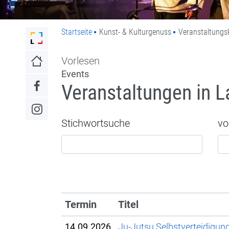
Startseite
Kunst- & Kulturgenuss
Veranstaltungs
Link zur Startseite der Stadt Lahr
Vorlesen
Link zur Startseite
Events
Veranstaltungen in L
Link zum Facebook-Auftritt
Link zum Instagram-Auftritt
Stichwortsuche
vo
Termin
Titel
14.09.2026
Ju-Jutsu Selbstverteidigun